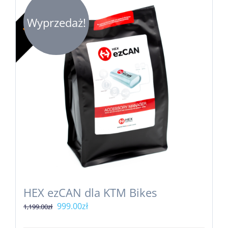
Wyprzedaż!
HEX ezCAN dla KTM Bikes
Pierwotna
Aktualna
999.00
zł
1,199.00
zł
cena
cena