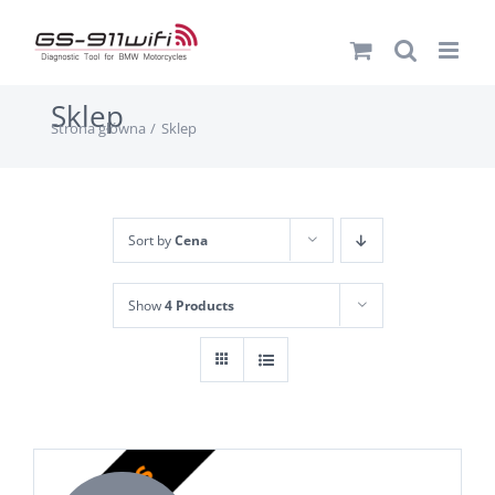
Przejdź
do
zawartości
Sklep
Strona główna
Sklep
Sort by
Cena
Show
4 Products