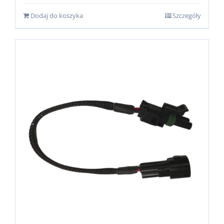
wynosiła:
wynosi:
Dodaj do koszyka
Szczegóły
1,199.00zł.
999.00zł.