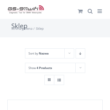
Przejdź
do
zawartości
Sklep
Strona główna
Sklep
Sort by
Nazwa
Show
4 Products