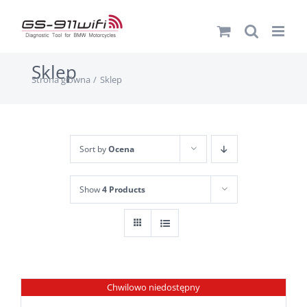
Przejdź
do
zawartości
Sklep
Strona główna
Sklep
Sort by
Ocena
Show
4 Products
Chwilowo niedostępny