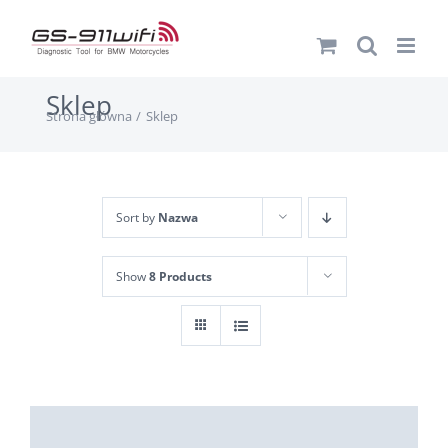
Przejdź
do
zawartości
Sklep
Strona główna
Sklep
Sort by
Nazwa
Show
8 Products