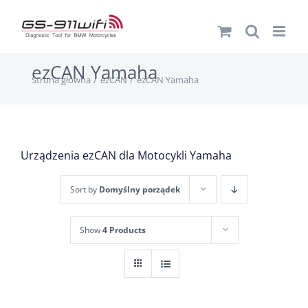
Przejdź
do
zawartości
ezCAN Yamaha
Strona główna
ezCAN
ezCAN Yamaha
Urządzenia ezCAN dla Motocykli Yamaha
Sort by
Domyślny porządek
Show
4 Products