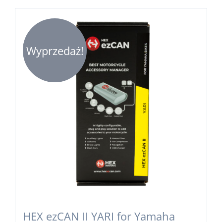
Wyprzedaż!
HEX ezCAN II YARI for Yamaha