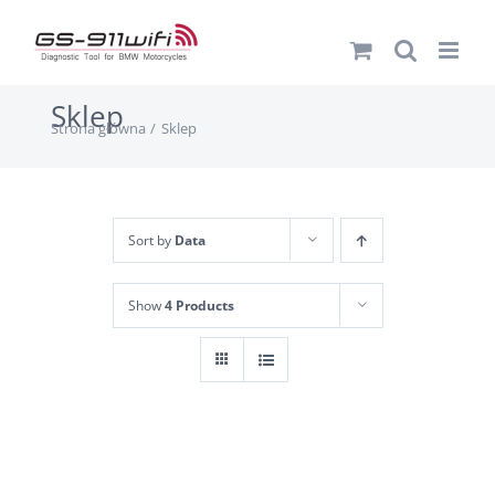
Przejdź
do
zawartości
Sklep
Strona główna
Sklep
Sort by
Data
Show
4 Products