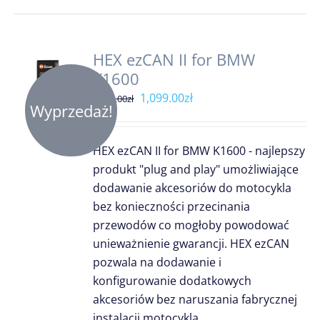
HEX ezCAN II for BMW
K1600
Pierwotna
Aktualna
1,099.00
zł
1,299.00
zł
Wyprzedaż!
cena
cena
wynosiła:
wynosi:
HEX ezCAN II for BMW K1600 - najlepszy
1,299.00zł.
1,099.00zł.
produkt "plug and play" umożliwiające
dodawanie akcesoriów do motocykla
bez konieczności przecinania
przewodów co mogłoby powodować
unieważnienie gwarancji. HEX ezCAN
pozwala na dodawanie i
konfigurowanie dodatkowych
akcesoriów bez naruszania fabrycznej
instalacji motocykla.