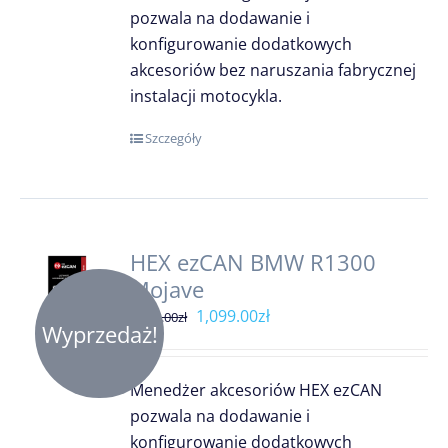
pozwala na dodawanie i
konfigurowanie dodatkowych
akcesoriów bez naruszania fabrycznej
instalacji motocykla.
Szczegóły
HEX ezCAN BMW R1300
Mojave
Pierwotna
Aktualna
1,099.00
zł
1,299.00
zł
Wyprzedaż!
cena
cena
wynosiła:
wynosi:
Menedżer akcesoriów HEX ezCAN
1,299.00zł.
1,099.00zł.
pozwala na dodawanie i
konfigurowanie dodatkowych