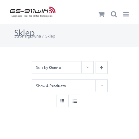
Przejdź
do
zawartości
Sklep
Strona główna
Sklep
Sort by
Ocena
Show
4 Products