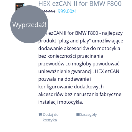
HEX ezCAN II for BMW F800
Pierwotna
Aktualna
999.00
zł
1,199.00
zł
cena
cena
Wyprzedaż!
wynosiła:
wynosi:
HEX ezCAN II for BMW F800 - najlepszy
1,199.00zł.
999.00zł.
produkt "plug and play" umożliwiające
dodawanie akcesoriów do motocykla
bez konieczności przecinania
przewodów co mogłoby powodować
unieważnienie gwarancji. HEX ezCAN
pozwala na dodawanie i
konfigurowanie dodatkowych
akcesoriów bez naruszania fabrycznej
instalacji motocykla.
Dodaj do
Szczegóły
koszyka