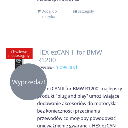
Dodaj do
Szczegóły
koszyka
HEX ezCAN II for BMW
Chwilowo
niedostępny
R1200
Pierwotna
Aktualna
1,099.00
zł
1,299.00
zł
cena
cena
Wyprzedaż!
wynosiła:
wynosi:
HEX ezCAN II for BMW R1200 - najlepszy
1,299.00zł.
1,099.00zł.
produkt "plug and play" umożliwiające
dodawanie akcesoriów do motocykla
bez konieczności przecinania
przewodów co mogłoby powodować
unieważnienie gwarancji. HEX ezCAN