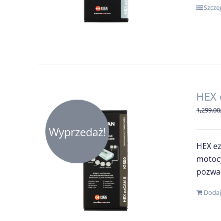
Szcze
HEX 
1,299.00
Wyprzedaż!
HEX ez
motocy
pozwal
Dodaj