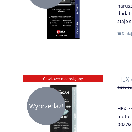
narusz
dodatk
staje 
Dodaj
HEX 
Chwilowo niedostępny
1,299.00
Wyprzedaż!
HEX ez
motocy
pozwal