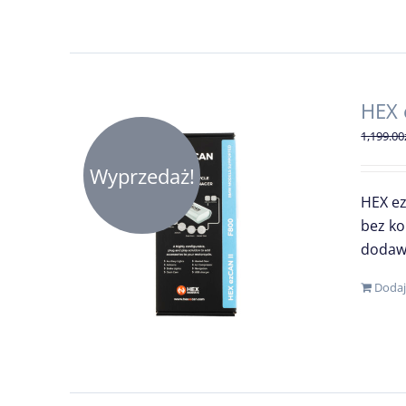
HEX 
1,199.00
Wyprzedaż!
HEX ez
bez ko
dodawa
Dodaj