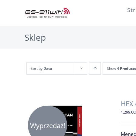
Przejdź
St
do
zawartości
Sklep
Sort by
Data
Show
4 Products
HEX
1,299.00
Wyprzedaż!
Mened