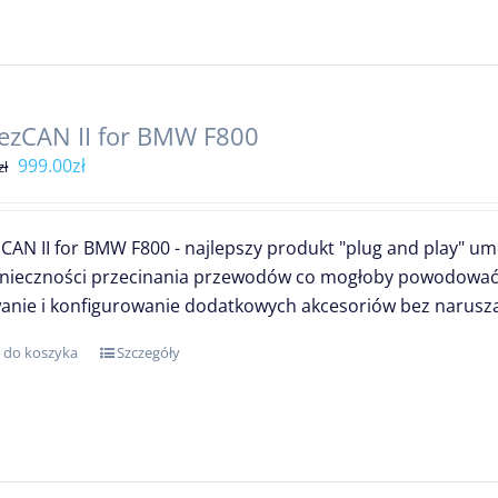
ezCAN II for BMW F800
Pierwotna
Aktualna
999.00
zł
zł
cena
cena
wynosiła:
wynosi:
CAN II for BMW F800 - najlepszy produkt "plug and play" u
1,199.00zł.
999.00zł.
nieczności przecinania przewodów co mogłoby powodować 
nie i konfigurowanie dodatkowych akcesoriów bez naruszani
 do koszyka
Szczegóły