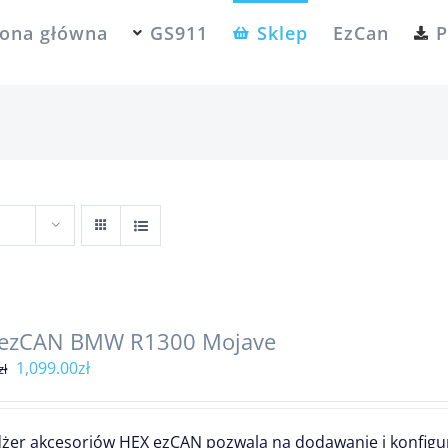
rona główna
GS911
Sklep
EzCan
P
 ezCAN BMW R1300 Mojave
Pierwotna
Aktualna
1,099.00
zł
zł
cena
cena
wynosiła:
wynosi:
żer akcesoriów HEX ezCAN pozwala na dodawanie i konfig
1,299.00zł.
1,099.00zł.