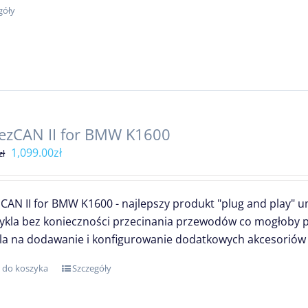
góły
ezCAN II for BMW K1600
Pierwotna
Aktualna
1,099.00
zł
zł
cena
cena
wynosiła:
wynosi:
CAN II for BMW K1600 - najlepszy produkt "plug and play" 
1,299.00zł.
1,099.00zł.
kla bez konieczności przecinania przewodów co mogłoby 
a na dodawanie i konfigurowanie dodatkowych akcesoriów be
 do koszyka
Szczegóły