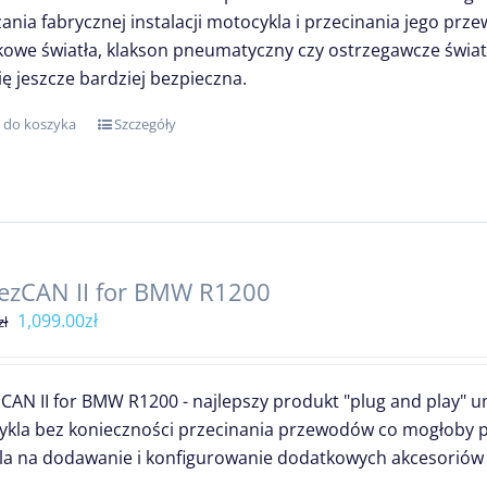
ania fabrycznej instalacji motocykla i przecinania jego p
owe światła, klakson pneumatyczny czy ostrzegawcze światł
się jeszcze bardziej bezpieczna.
 do koszyka
Szczegóły
ezCAN II for BMW R1200
Pierwotna
Aktualna
1,099.00
zł
zł
cena
cena
wynosiła:
wynosi:
CAN II for BMW R1200 - najlepszy produkt "plug and play" 
1,299.00zł.
1,099.00zł.
kla bez konieczności przecinania przewodów co mogłoby 
a na dodawanie i konfigurowanie dodatkowych akcesoriów be