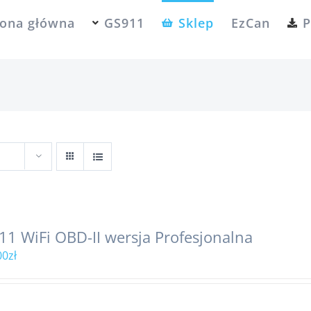
rona główna
GS911
Sklep
EzCan
P
11 WiFi OBD-II wersja Profesjonalna
00
zł