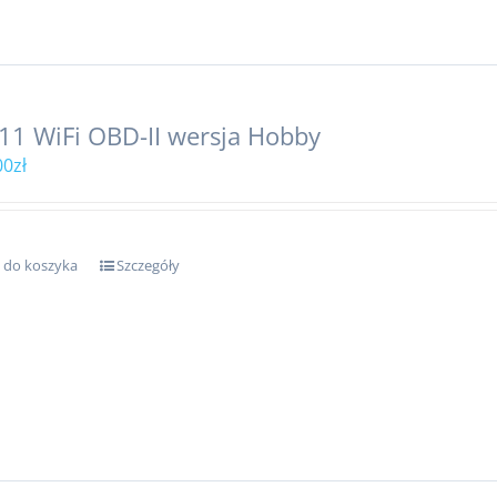
11 WiFi OBD-II wersja Hobby
00
zł
 do koszyka
Szczegóły