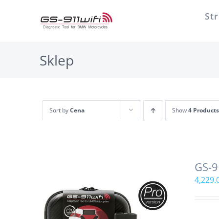
Przejdź
St
do
zawartości
Sklep
Sort by
Cena
Show
4 Products
GS-9
4,229.