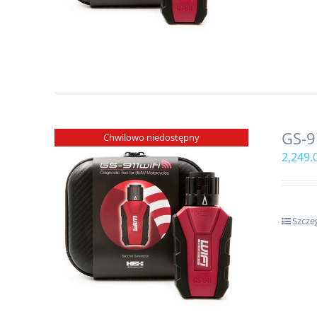
GS-9
Chwilowo niedostępny
2,249.
Szcze