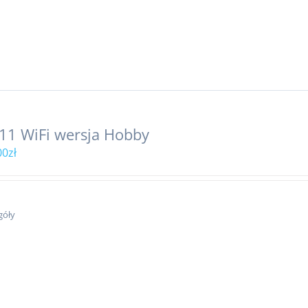
11 WiFi wersja Hobby
00
zł
góły