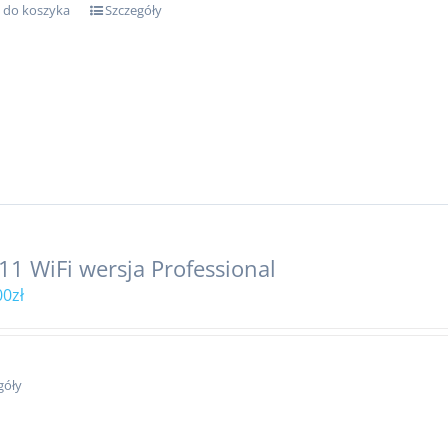
 do koszyka
Szczegóły
11 WiFi wersja Professional
00
zł
góły