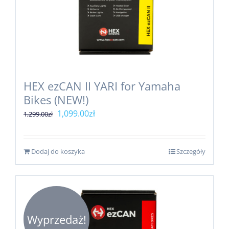
HEX ezCAN II YARI for Yamaha
Bikes (NEW!)
Pierwotna
Aktualna
1,099.00
zł
1,299.00
zł
cena
cena
wynosiła:
wynosi:
Dodaj do koszyka
Szczegóły
1,299.00zł.
1,099.00zł.
Wyprzedaż!