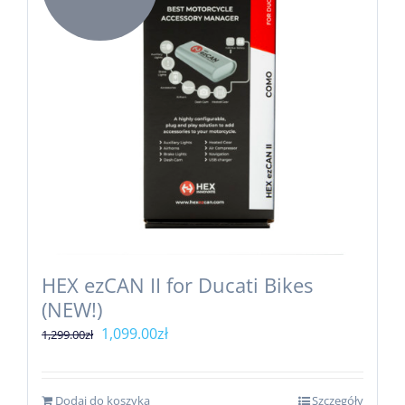
HEX ezCAN II for Ducati Bikes
(NEW!)
Pierwotna
Aktualna
1,099.00
zł
1,299.00
zł
cena
cena
wynosiła:
wynosi:
Dodaj do koszyka
Szczegóły
1,299.00zł.
1,099.00zł.