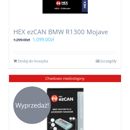
HEX ezCAN BMW R1300 Mojave
Pierwotna
Aktualna
1,099.00
zł
1,299.00
zł
cena
cena
wynosiła:
wynosi:
Dodaj do koszyka
Szczegóły
1,299.00zł.
1,099.00zł.
Chwilowo niedostępny
Wyprzedaż!