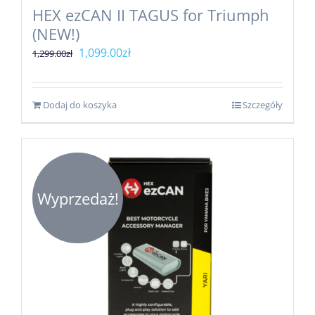
HEX ezCAN II TAGUS for Triumph
(NEW!)
Pierwotna
Aktualna
1,099.00
zł
1,299.00
zł
cena
cena
wynosiła:
wynosi:
Dodaj do koszyka
Szczegóły
1,299.00zł.
1,099.00zł.
Wyprzedaż!