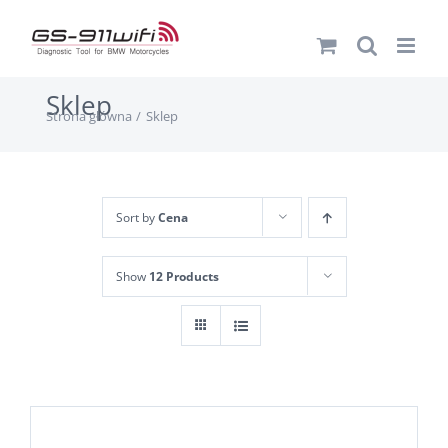
Przejdź
do
zawartości
Sklep
Strona główna
Sklep
Sort by
Cena
Show
12 Products