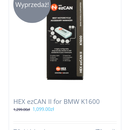
Wyprzedaż!
HEX ezCAN II for BMW K1600
Pierwotna
Aktualna
1,099.00
zł
1,299.00
zł
cena
cena
wynosiła:
wynosi: