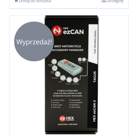
Dodaj do koszyka
Szczegóły
1,299.00zł.
1,099.00zł.
Wyprzedaż!