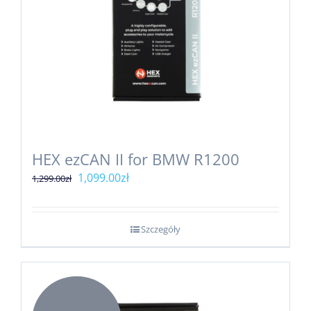
HEX ezCAN II for BMW R1200
Pierwotna
Aktualna
1,099.00
zł
1,299.00
zł
cena
cena
wynosiła:
wynosi:
Szczegóły
1,299.00zł.
1,099.00zł.